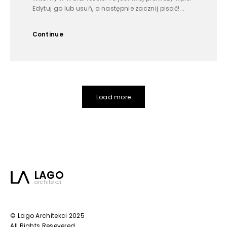
Edytuj go lub usuń, a następnie zacznij pisać!...
Continue
Load more
LAGO
architekci
© Lago Architekci 2025
All Rights Resevered