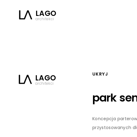
LAGO
architekci
UKRYJ
LAGO
architekci
park sen
Koncepcja partero
przystosowanych dl
ograniczoną mobil