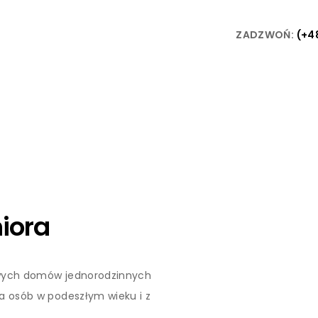
ZADZWOŃ:
(+4
© Lago Architekci 2025
All Rights Resevered
iora
wych domów jednorodzinnych
a osób w podeszłym wieku i z
nością. Kompaktowy układ domów,