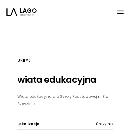
LAGO
architekci
UKRYJ
LAGO
architekci
wiata edukacyjna
© Lago Architekci 2025
All Rights Resevered
Wiata edukacyjna dla Szkoły Podstawowej nr 3 w
Szcyztnie.
Lokalizacja:
Szczytno