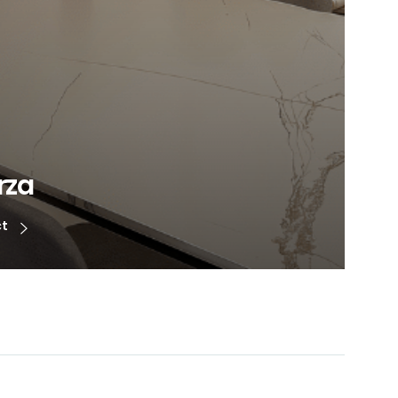
rza
ct