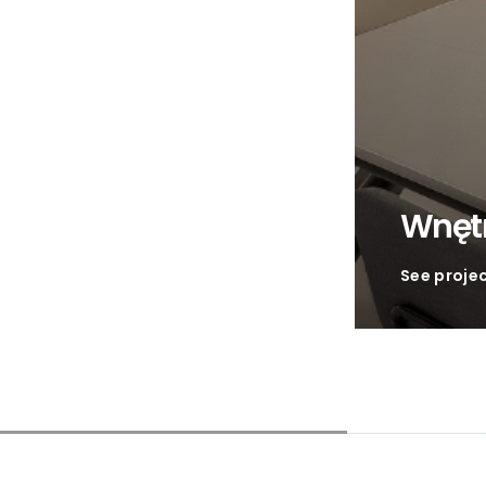
Wnęt
See proje