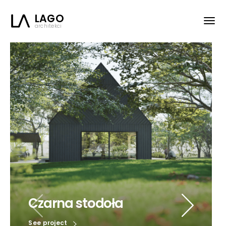
LAGO
architekci
Czarna stodoła
See project